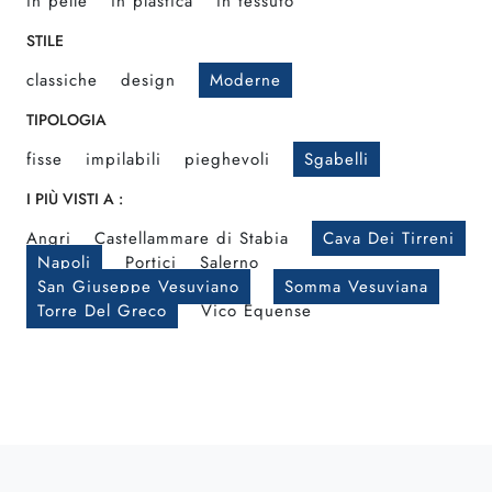
in pelle
in plastica
in tessuto
STILE
classiche
design
Moderne
TIPOLOGIA
fisse
impilabili
pieghevoli
Sgabelli
I PIÙ VISTI A :
Angri
Castellammare di Stabia
Cava Dei Tirreni
Napoli
Portici
Salerno
San Giuseppe Vesuviano
Somma Vesuviana
Torre Del Greco
Vico Equense