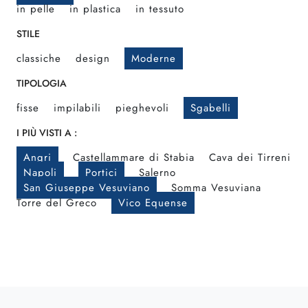
in pelle
in plastica
in tessuto
STILE
classiche
design
Moderne
TIPOLOGIA
fisse
impilabili
pieghevoli
Sgabelli
I PIÙ VISTI A :
Angri
Castellammare di Stabia
Cava dei Tirreni
Napoli
Portici
Salerno
San Giuseppe Vesuviano
Somma Vesuviana
Torre del Greco
Vico Equense