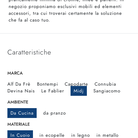
negozio proponiamo esclusivi mobili ed elementi
accessori, tra cui troverai certamente la soluzione
che fa al caso tuo.
Caratteristiche
MARCA
Alf Da Frè
Bontempi
Capodarte
Connubia
Devina Nais
Le Fablier
Midj
Sangiacomo
AMBIENTE
Da Cucina
da pranzo
MATERIALE
In Cuoio
in ecopelle
in legno
in metallo