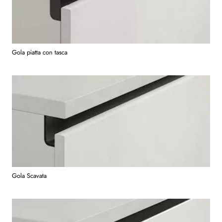
Gola piatta con tasca
Gola Scavata