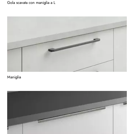
Gola scavata con maniglia a L
Maniglia