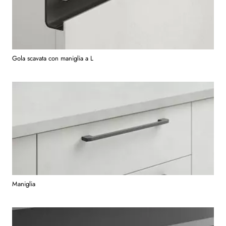
Gola scavata con maniglia a L
Maniglia