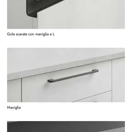
Gola scavata con maniglia a L
Maniglia