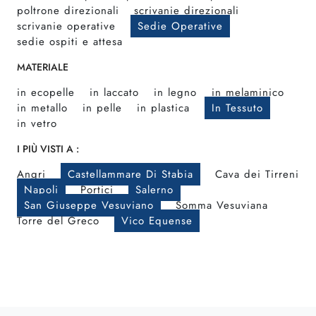
poltrone direzionali
scrivanie direzionali
scrivanie operative
Sedie Operative
sedie ospiti e attesa
MATERIALE
in ecopelle
in laccato
in legno
in melaminico
in metallo
in pelle
in plastica
In Tessuto
in vetro
I PIÙ VISTI A :
Angri
Castellammare Di Stabia
Cava dei Tirreni
Napoli
Portici
Salerno
San Giuseppe Vesuviano
Somma Vesuviana
Torre del Greco
Vico Equense