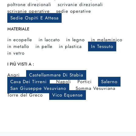
poltrone direzionali
scrivanie direzionali
scrivanie operative
sedie operative
Sedie Ospiti E Attesa
MATERIALE
in ecopelle
in laccato
in legno
in melaminico
in metallo
in pelle
in plastica
In Tessuto
in vetro
I PIÙ VISTI A :
Angri
Castellammare Di Stabia
Cava Dei Tirreni
Napoli
Portici
Salerno
San Giuseppe Vesuviano
Somma Vesuviana
Torre del Greco
Vico Equense