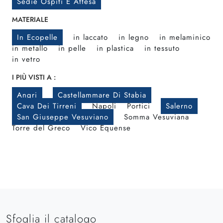
Sedie Ospiti E Attesa
MATERIALE
In Ecopelle
in laccato
in legno
in melaminico
in metallo
in pelle
in plastica
in tessuto
in vetro
I PIÙ VISTI A :
Angri
Castellammare Di Stabia
Cava Dei Tirreni
Napoli
Portici
Salerno
San Giuseppe Vesuviano
Somma Vesuviana
Torre del Greco
Vico Equense
Sfoglia il catalogo