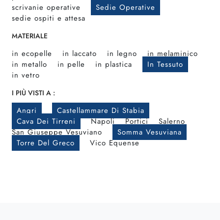
scrivanie operative
Sedie Operative
sedie ospiti e attesa
MATERIALE
in ecopelle
in laccato
in legno
in melaminico
in metallo
in pelle
in plastica
In Tessuto
in vetro
I PIÙ VISTI A :
Angri
Castellammare Di Stabia
Cava Dei Tirreni
Napoli
Portici
Salerno
San Giuseppe Vesuviano
Somma Vesuviana
Torre Del Greco
Vico Equense