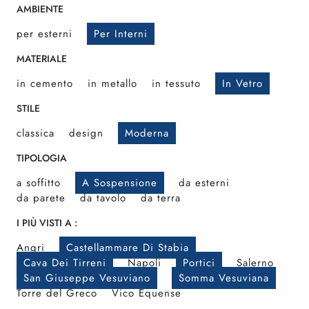
AMBIENTE
per esterni
Per Interni
MATERIALE
in cemento
in metallo
in tessuto
In Vetro
STILE
classica
design
Moderna
TIPOLOGIA
a soffitto
A Sospensione
da esterni
da parete
da tavolo
da terra
I PIÙ VISTI A :
Angri
Castellammare Di Stabia
Cava Dei Tirreni
Napoli
Portici
Salerno
San Giuseppe Vesuviano
Somma Vesuviana
Torre del Greco
Vico Equense