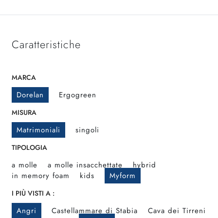
Caratteristiche
MARCA
Dorelan
Ergogreen
MISURA
Matrimoniali
singoli
TIPOLOGIA
a molle
a molle insacchettate
hybrid
in memory foam
kids
Myform
I PIÙ VISTI A :
Angri
Castellammare di Stabia
Cava dei Tirreni