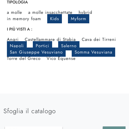
TIPOLOGIA
a molle
a molle insacchettate
hybrid
in memory foam
Kids
Myform
I PIÙ VISTI A :
Angri
Castellammare di Stabia
Cava dei Tirreni
Napoli
Portici
Salerno
San Giuseppe Vesuviano
Somma Vesuviana
Torre del Greco
Vico Equense
Sfoglia il catalogo