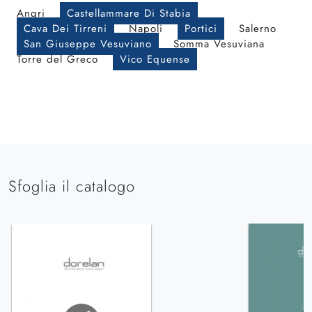
Angri
Castellammare Di Stabia
Cava Dei Tirreni
Napoli
Portici
Salerno
San Giuseppe Vesuviano
Somma Vesuviana
Torre del Greco
Vico Equense
Sfoglia il catalogo