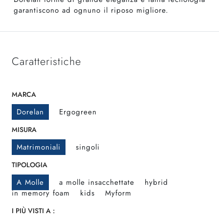
garantiscono ad ognuno il riposo migliore.
Caratteristiche
MARCA
Dorelan
Ergogreen
MISURA
Matrimoniali
singoli
TIPOLOGIA
A Molle
a molle insacchettate
hybrid
in memory foam
kids
Myform
I PIÙ VISTI A :