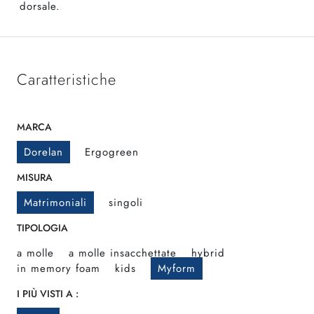
dorsale.
Caratteristiche
MARCA
Dorelan
Ergogreen
MISURA
Matrimoniali
singoli
TIPOLOGIA
a molle
a molle insacchettate
hybrid
in memory foam
kids
Myform
I PIÙ VISTI A :