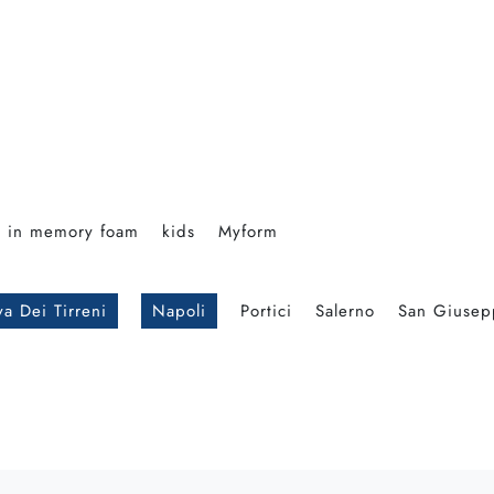
in memory foam
kids
Myform
a Dei Tirreni
Napoli
Portici
Salerno
San Giusep