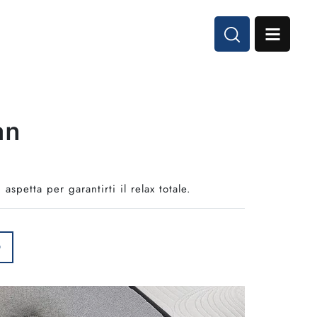
an
spetta per garantirti il relax totale.
O