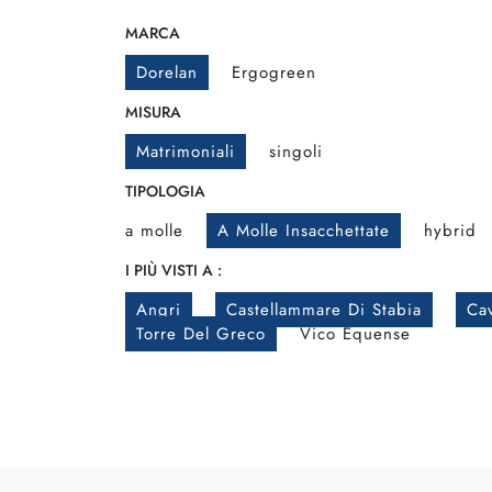
MARCA
Dorelan
Ergogreen
MISURA
Matrimoniali
singoli
TIPOLOGIA
a molle
A Molle Insacchettate
hybrid
I PIÙ VISTI A :
Angri
Castellammare Di Stabia
Cav
Torre Del Greco
Vico Equense