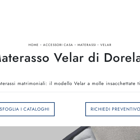
-
-
-
HOME
ACCESSORI CASA
MATERASSI
VELAR
aterasso Velar di Dorel
erassi matrimoniali: il modello Velar a molle insacchettate ti a
SFOGLIA I CATALOGHI
RICHIEDI PREVENTIV