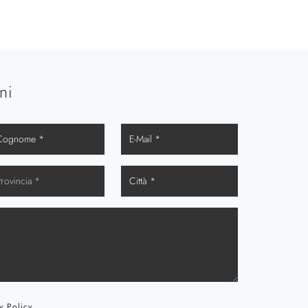
ni
y Policy