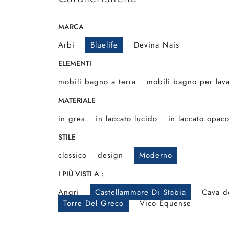
MARCA
Arbi
Bluelife
Devina Nais
ELEMENTI
mobili bagno a terra
mobili bagno per lav
MATERIALE
in gres
in laccato lucido
in laccato opac
STILE
classico
design
Moderno
I PIÙ VISTI A :
Angri
Castellammare Di Stabia
Cava de
Torre Del Greco
Vico Equense