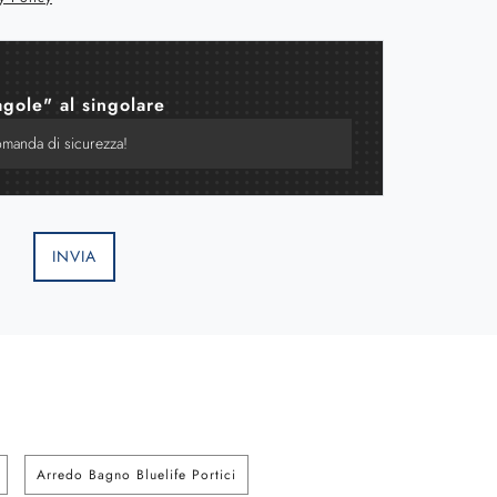
agole" al singolare
INVIA
Arredo Bagno Bluelife Portici