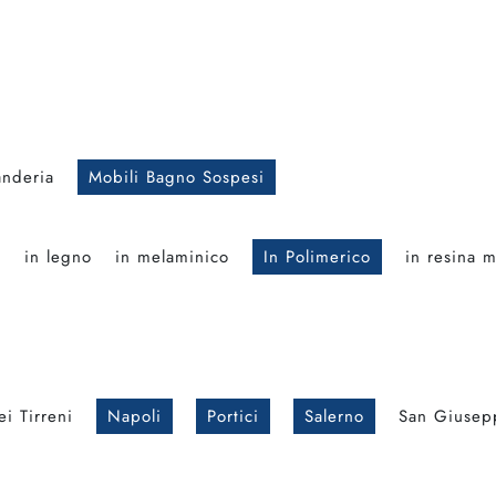
anderia
Mobili Bagno Sospesi
o
in legno
in melaminico
In Polimerico
in resina m
i Tirreni
Napoli
Portici
Salerno
San Giusep