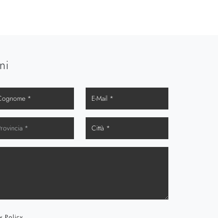
ni
y Policy