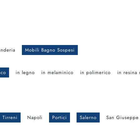
anderia
Mobili Bagno Sospesi
aco
in legno
in melaminico
in polimerico
in resina
 Tirreni
Napoli
Portici
Salerno
San Giuseppe