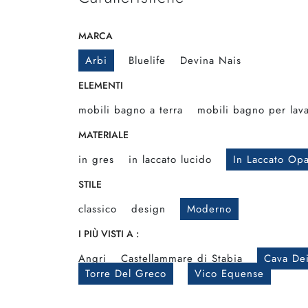
MARCA
Arbi
Bluelife
Devina Nais
ELEMENTI
mobili bagno a terra
mobili bagno per lav
MATERIALE
in gres
in laccato lucido
In Laccato Op
STILE
classico
design
Moderno
I PIÙ VISTI A :
Angri
Castellammare di Stabia
Cava Dei
Torre Del Greco
Vico Equense