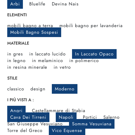
Arbi
Bluelife
Devina Nais
ELEMENTI
mobili bagno a terra
mobili bagno per lavanderia
Mobili Bagno Sospesi
MATERIALE
in gres
in laccato lucido
In Laccato Opaco
in legno
in melaminico
in polimerico
in resina minerale
in vetro
STILE
classico
design
Moderno
I PIÙ VISTI A :
Angri
Castellammare di Stabia
Cava Dei Tirreni
Napoli
Portici
Salerno
San Giuseppe Vesuviano
Somma Vesuviana
Torre del Greco
Vico Equense