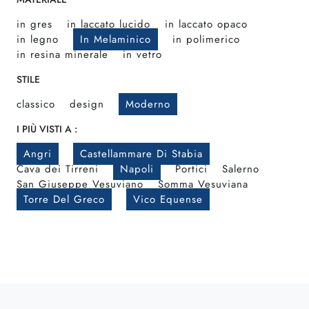
in gres
in laccato lucido
in laccato opaco
in legno
In Melaminico
in polimerico
in resina minerale
in vetro
STILE
classico
design
Moderno
I PIÙ VISTI A :
Angri
Castellammare Di Stabia
Cava dei Tirreni
Napoli
Portici
Salerno
San Giuseppe Vesuviano
Somma Vesuviana
Torre Del Greco
Vico Equense