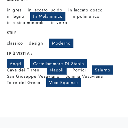
in gres
in laccato lucido
in laccato opaco
in legno
In Melaminico
in polimerico
in resina minerale
in vetro
STILE
classico
design
Moderno
I PIÙ VISTI A :
Angri
Castellammare Di Stabia
Cava dei Tirreni
Napoli
Portici
Salerno
San Giuseppe Vesuviano
Somma Vesuviana
Torre del Greco
Vico Equense