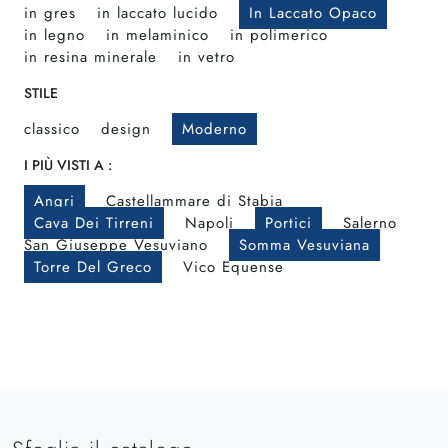
in gres
in laccato lucido
In Laccato Opaco
in legno
in melaminico
in polimerico
in resina minerale
in vetro
STILE
classico
design
Moderno
I PIÙ VISTI A :
Angri
Castellammare di Stabia
Cava Dei Tirreni
Napoli
Portici
Salerno
San Giuseppe Vesuviano
Somma Vesuviana
Torre Del Greco
Vico Equense