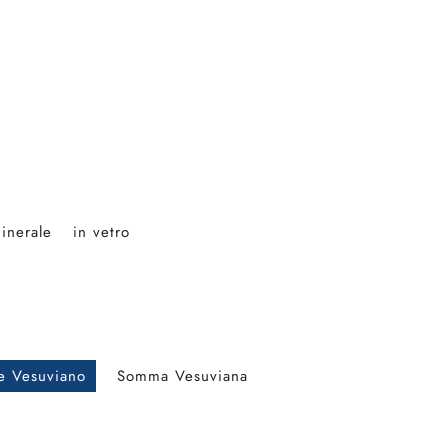
minerale
in vetro
e Vesuviano
Somma Vesuviana