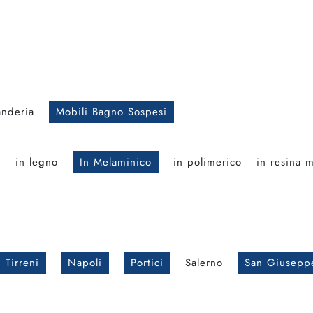
anderia
Mobili Bagno Sospesi
o
in legno
In Melaminico
in polimerico
in resina 
 Tirreni
Napoli
Portici
Salerno
San Giusepp