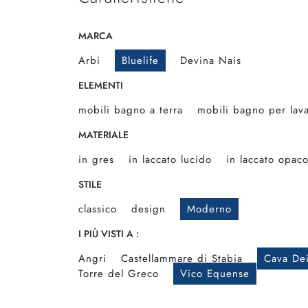
MARCA
Arbi
Bluelife
Devina Nais
ELEMENTI
mobili bagno a terra
mobili bagno per lav
MATERIALE
in gres
in laccato lucido
in laccato opac
STILE
classico
design
Moderno
I PIÙ VISTI A :
Angri
Castellammare di Stabia
Cava Dei
Torre del Greco
Vico Equense