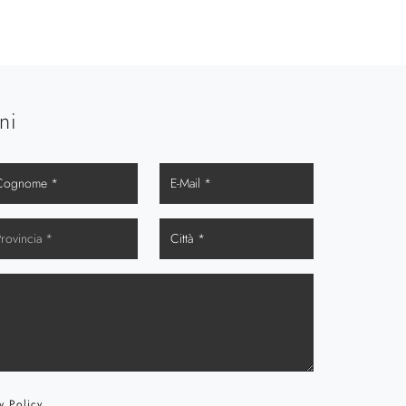
ni
y Policy