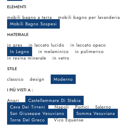
ELEMENTI
mobili bagno a terra
mobili bagno per lavanderia
Mobili Bagno Sospesi
MATERIALE
in gres
in laccato lucido
in laccato opaco
In Legno
in melaminico
in polimerico
in resina minerale
in vetro
STILE
classico
design
Moderno
I PIÙ VISTI A :
Angri
Castellammare Di Stabia
Cava Dei Tirreni
Napoli
Portici
Salerno
San Giuseppe Vesuviano
Somma Vesuviana
Torre Del Greco
Vico Equense