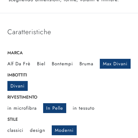
Caratteristiche
MARCA
Alf Da Frè
Biel
Bontempi
Bruma
Max Divani
IMBOTTITI
Divani
RIVESTIMENTO
in microfibra
In Pelle
in tessuto
STILE
classici
design
Moderni