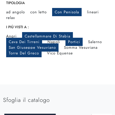
TIPOLOGIA
ad angolo
con letto
Con Penisola
lineari
relax
I PIÙ VISTI A :
Angri
Castellammare Di Stabia
Cava Dei Tirreni
Napoli
Portici
Salerno
San Giuseppe Vesuviano
Somma Vesuviana
Torre Del Greco
Vico Equense
Sfoglia il catalogo