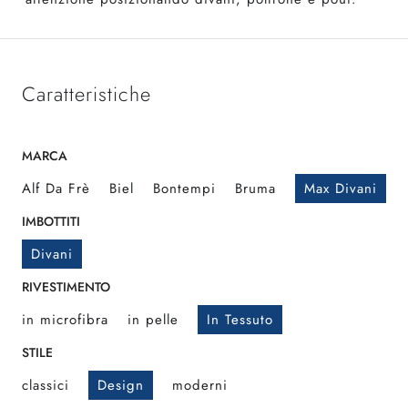
Caratteristiche
MARCA
Alf Da Frè
Biel
Bontempi
Bruma
Max Divani
IMBOTTITI
Divani
RIVESTIMENTO
in microfibra
in pelle
In Tessuto
STILE
classici
Design
moderni