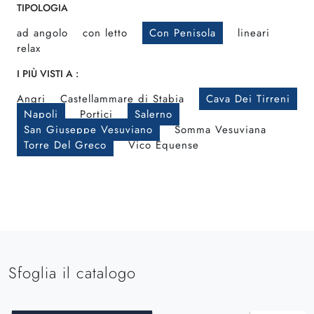
TIPOLOGIA
ad angolo
con letto
Con Penisola
lineari
relax
I PIÙ VISTI A :
Angri
Castellammare di Stabia
Cava Dei Tirreni
Napoli
Portici
Salerno
San Giuseppe Vesuviano
Somma Vesuviana
Torre Del Greco
Vico Equense
Sfoglia il catalogo