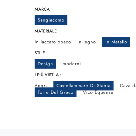
MARCA
Sangiacomo
MATERIALE
in laccato opaco
in legno
In Metallo
STILE
Design
moderni
I PIÙ VISTI A :
Angri
Castellammare Di Stabia
Cava de
Torre Del Greco
Vico Equense