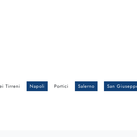
i Tirreni
Napoli
Portici
Salerno
San Giusepp