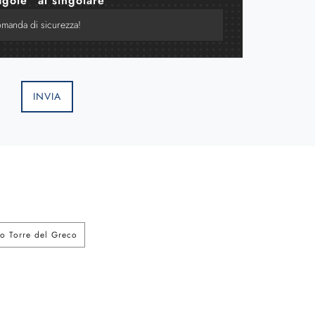
agole" al singolare
INVIA
o Torre del Greco