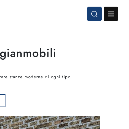
igianmobili
izzare stanze moderne di ogni tipo.
O