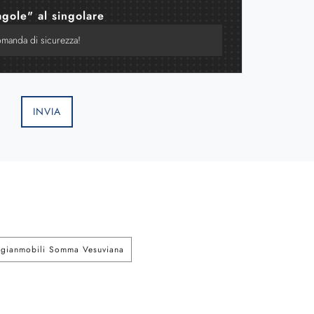
agole" al singolare
INVIA
tigianmobili Somma Vesuviana