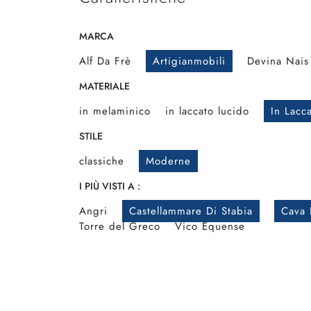
MARCA
Alf Da Frè
Artigianmobili
Devina Nais
MATERIALE
in melaminico
in laccato lucido
In Lacc
STILE
classiche
Moderne
I PIÙ VISTI A :
Angri
Castellammare Di Stabia
Cava 
Torre del Greco
Vico Equense