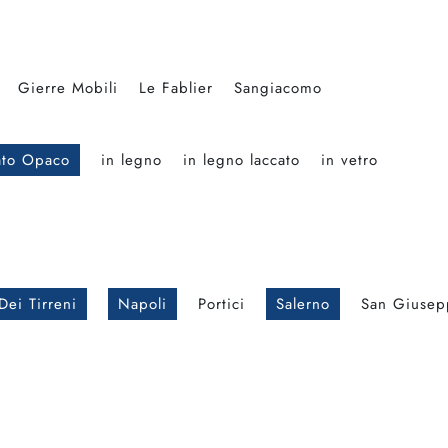
Gierre Mobili
Le Fablier
Sangiacomo
ato Opaco
in legno
in legno laccato
in vetro
Dei Tirreni
Napoli
Portici
Salerno
San Giusep