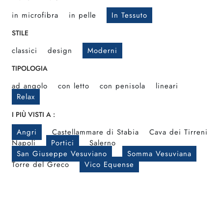
in microfibra
in pelle
In Tessuto
STILE
classici
design
Moderni
TIPOLOGIA
ad angolo
con letto
con penisola
lineari
Relax
I PIÙ VISTI A :
Angri
Castellammare di Stabia
Cava dei Tirreni
Napoli
Portici
Salerno
San Giuseppe Vesuviano
Somma Vesuviana
Torre del Greco
Vico Equense