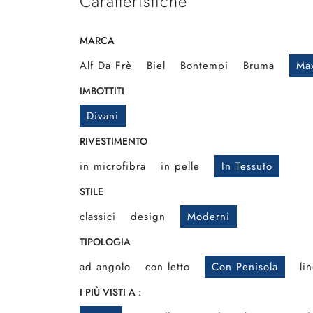
Caratteristiche
MARCA
Alf Da Frè
Biel
Bontempi
Bruma
Max
IMBOTTITI
Divani
RIVESTIMENTO
in microfibra
in pelle
In Tessuto
STILE
classici
design
Moderni
TIPOLOGIA
ad angolo
con letto
Con Penisola
li
I PIÙ VISTI A :