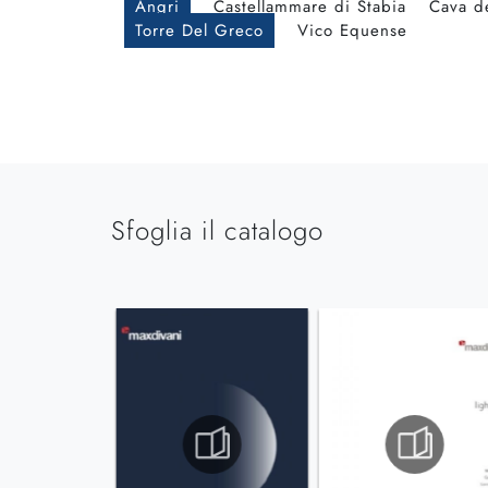
Angri
Castellammare di Stabia
Cava de
Torre Del Greco
Vico Equense
Sfoglia il catalogo