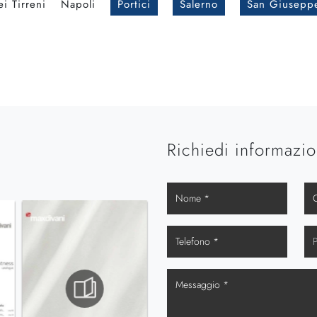
i Tirreni
Napoli
Portici
Salerno
San Giusepp
Richiedi informazio