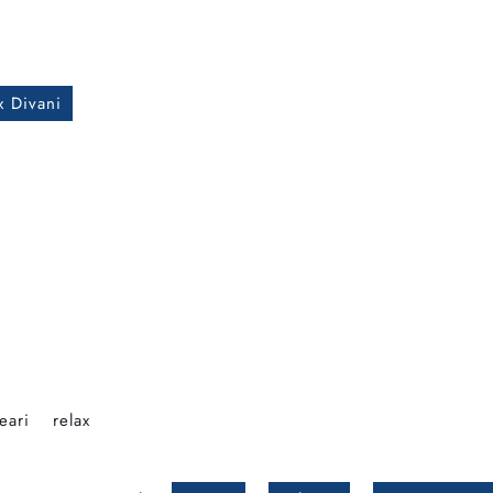
 Divani
neari
relax