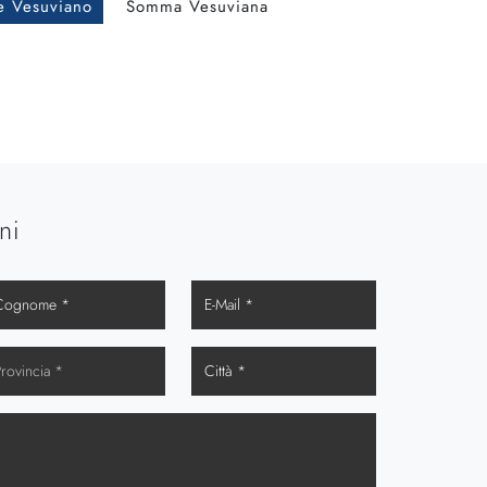
e Vesuviano
Somma Vesuviana
ni