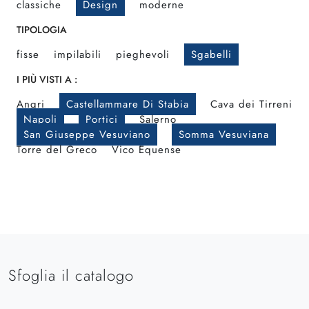
classiche
Design
moderne
TIPOLOGIA
fisse
impilabili
pieghevoli
Sgabelli
I PIÙ VISTI A :
Angri
Castellammare Di Stabia
Cava dei Tirreni
Napoli
Portici
Salerno
San Giuseppe Vesuviano
Somma Vesuviana
Torre del Greco
Vico Equense
Sfoglia il catalogo