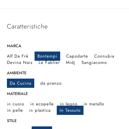
Caratteristiche
MARCA
Alf Da Frè
Bontempi
Capodarte
Connubia
Devina Nais
Le Fablier
Midj
Sangiacomo
AMBIENTE
Da Cucina
da pranzo
MATERIALE
in cuoio
in ecopelle
in legno
in metallo
in pelle
in plastica
In Tessuto
STILE