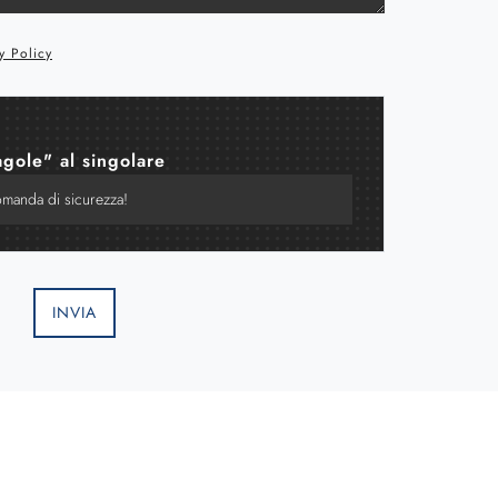
y Policy
agole" al singolare
INVIA