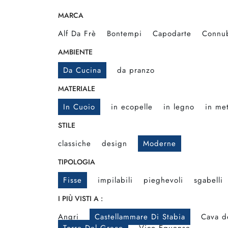
MARCA
Alf Da Frè
Bontempi
Capodarte
Connu
AMBIENTE
Da Cucina
da pranzo
MATERIALE
In Cuoio
in ecopelle
in legno
in met
STILE
classiche
design
Moderne
TIPOLOGIA
Fisse
impilabili
pieghevoli
sgabelli
I PIÙ VISTI A :
Angri
Castellammare Di Stabia
Cava de