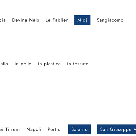
bia
Devina Nais
Le Fablier
Midj
Sangiacomo
allo
in pelle
in plastica
in tessuto
i Tirreni
Napoli
Portici
Salerno
San Giuseppe V