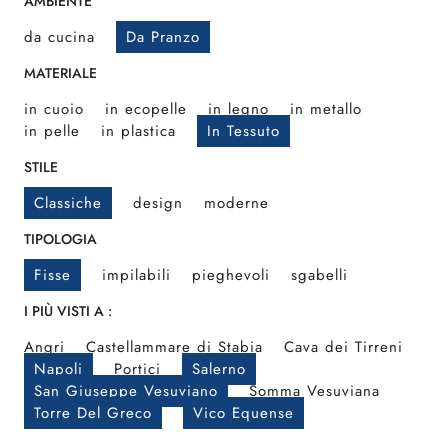
AMBIENTE
da cucina
Da Pranzo
MATERIALE
in cuoio
in ecopelle
in legno
in metallo
in pelle
in plastica
In Tessuto
STILE
Classiche
design
moderne
TIPOLOGIA
Fisse
impilabili
pieghevoli
sgabelli
I PIÙ VISTI A :
Angri
Castellammare di Stabia
Cava dei Tirreni
Napoli
Portici
Salerno
San Giuseppe Vesuviano
Somma Vesuviana
Torre Del Greco
Vico Equense