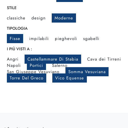
STILE
classiche
design
Moderne
TIPOLOGIA
Fisse
impilabili
pieghevoli
sgabelli
I PIÙ VISTI A :
Angri
Castellammare Di Stabia
Cava dei Tirreni
Napoli
Portici
Salerno
San Giuseppe Vesuviano
Somma Vesuviana
Torre Del Greco
Vico Equense