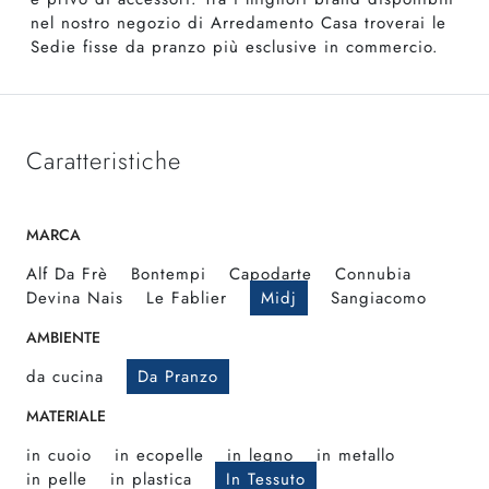
nel nostro negozio di Arredamento Casa troverai le
Sedie fisse da pranzo più esclusive in commercio.
Caratteristiche
MARCA
Alf Da Frè
Bontempi
Capodarte
Connubia
Devina Nais
Le Fablier
Midj
Sangiacomo
AMBIENTE
da cucina
Da Pranzo
MATERIALE
in cuoio
in ecopelle
in legno
in metallo
in pelle
in plastica
In Tessuto