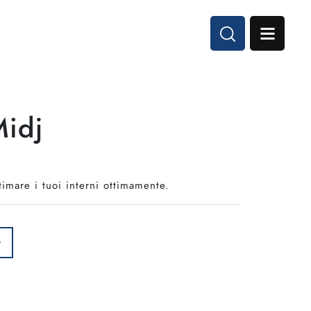
Midj
imare i tuoi interni ottimamente.
O