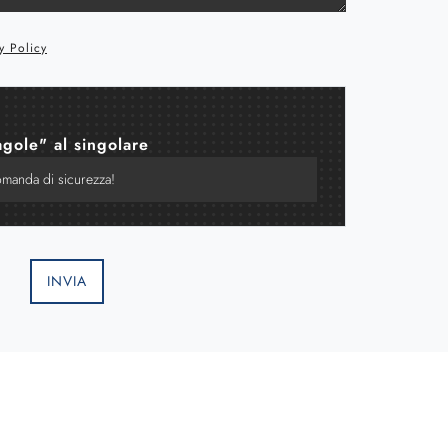
y Policy
agole" al singolare
INVIA