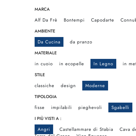
MARCA
Alf Da Frè
Bontempi
Capodarte
Connu
AMBIENTE
Da Cucina
da pranzo
MATERIALE
in cuoio
in ecopelle
In Legno
in met
STILE
classiche
design
Moderne
TIPOLOGIA
fisse
impilabili
pieghevoli
Sgabelli
I PIÙ VISTI A :
Angri
Castellammare di Stabia
Cava de