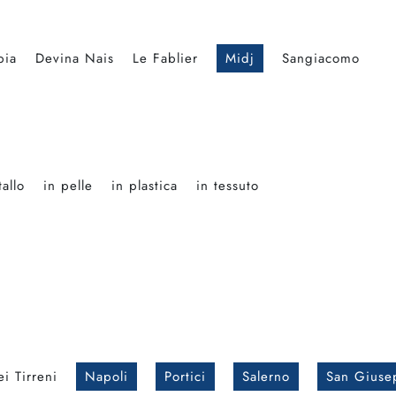
bia
Devina Nais
Le Fablier
Midj
Sangiacomo
allo
in pelle
in plastica
in tessuto
i Tirreni
Napoli
Portici
Salerno
San Giuse