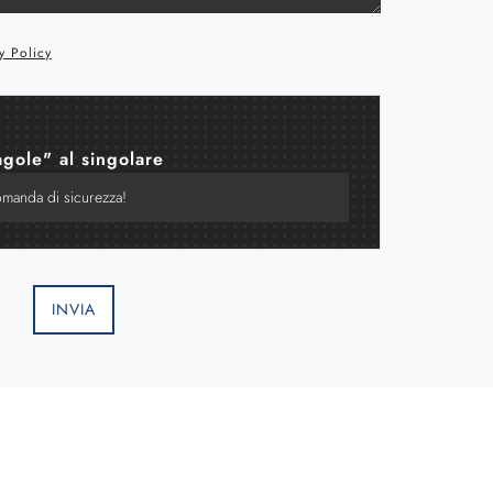
y Policy
agole" al singolare
INVIA