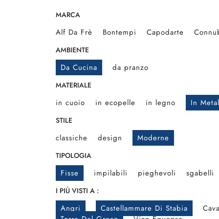
MARCA
Alf Da Frè
Bontempi
Capodarte
Connu
AMBIENTE
Da Cucina
da pranzo
MATERIALE
in cuoio
in ecopelle
in legno
In Metal
STILE
classiche
design
Moderne
TIPOLOGIA
Fisse
impilabili
pieghevoli
sgabelli
I PIÙ VISTI A :
Angri
Castellammare Di Stabia
Cava