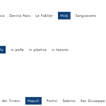
bia
Devina Nais
Le Fablier
Midj
Sangiacomo
lo
in pelle
in plastica
in tessuto
 dei Tirreni
Napoli
Portici
Salerno
San Giuseppe