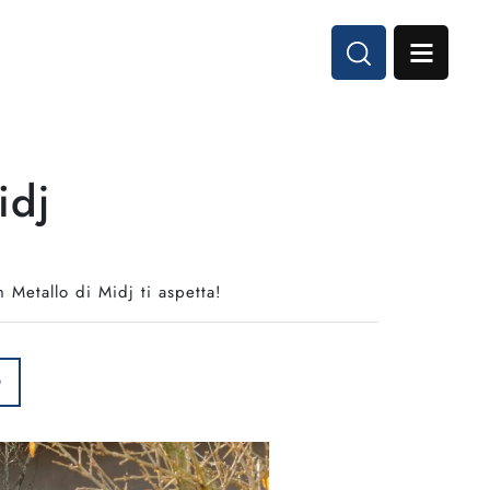
idj
 Metallo di Midj ti aspetta!
O