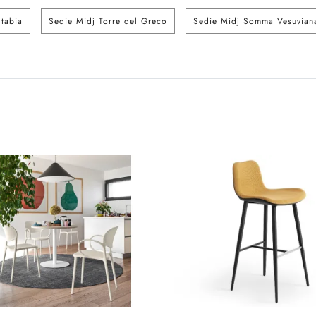
tabia
Sedie Midj Torre del Greco
Sedie Midj Somma Vesuvian