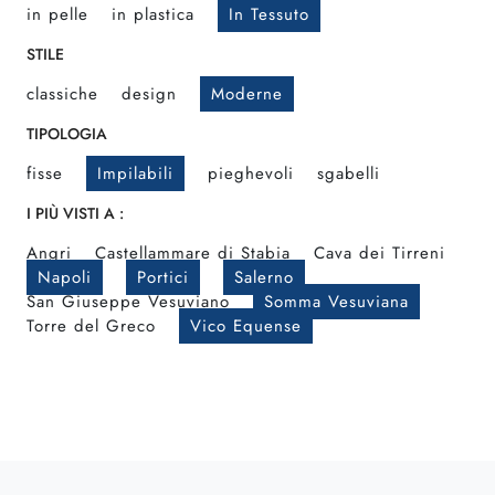
in pelle
in plastica
In Tessuto
STILE
classiche
design
Moderne
TIPOLOGIA
fisse
Impilabili
pieghevoli
sgabelli
I PIÙ VISTI A :
Angri
Castellammare di Stabia
Cava dei Tirreni
Napoli
Portici
Salerno
San Giuseppe Vesuviano
Somma Vesuviana
Torre del Greco
Vico Equense