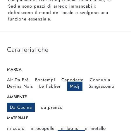
Sedie sono pezzi di arredo immancabili:
definiscono il mood del locale e svolgono una
funzione essenziale.
Caratteristiche
MARCA
Alf Da Frè
Bontempi
Capodarte
Connubia
Devina Nais
Le Fablier
Midj
Sangiacomo
AMBIENTE
Da Cucina
da pranzo
MATERIALE
in cuoio
in ecopelle
in legno
in metallo