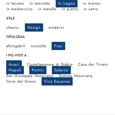
in laccato
in laminato
In Legno
in marmo
in melaminico
in metallo
in pietra
in vetro
STILE
classici
Design
moderni
TIPOLOGIA
allungabili
consolle
Fissi
I PIÙ VISTI A :
Angri
Castellammare di Stabia
Cava dei Tirreni
Napoli
Portici
Salerno
San Giuseppe Vesuviano
Somma Vesuviana
Torre del Greco
Vico Equense