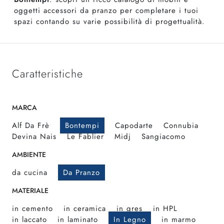
oggetti accessori da pranzo per completare i tuoi
spazi contando su varie possibilità di progettualità.
Caratteristiche
MARCA
Alf Da Frè
Bontempi
Capodarte
Connubia
Devina Nais
Le Fablier
Midj
Sangiacomo
AMBIENTE
da cucina
Da Pranzo
MATERIALE
in cemento
in ceramica
in gres
in HPL
in laccato
in laminato
In Legno
in marmo