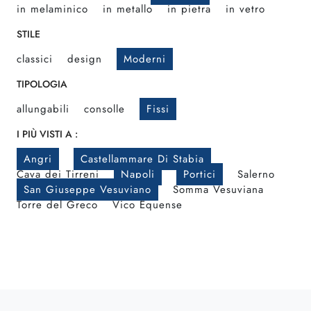
in melaminico
in metallo
in pietra
in vetro
STILE
classici
design
Moderni
TIPOLOGIA
allungabili
consolle
Fissi
I PIÙ VISTI A :
Angri
Castellammare Di Stabia
Cava dei Tirreni
Napoli
Portici
Salerno
San Giuseppe Vesuviano
Somma Vesuviana
Torre del Greco
Vico Equense