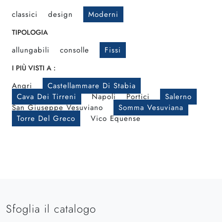
classici
design
Moderni
TIPOLOGIA
allungabili
consolle
Fissi
I PIÙ VISTI A :
Angri
Castellammare Di Stabia
Cava Dei Tirreni
Napoli
Portici
Salerno
San Giuseppe Vesuviano
Somma Vesuviana
Torre Del Greco
Vico Equense
Sfoglia il catalogo