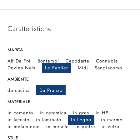
Caratteristiche
MARCA
Alf Da Frè
Bontempi
Capodarte
Connubia
Devina Nais
Le Fablier
Midj
Sangiacomo
AMBIENTE
da cucina
Da Pranzo
MATERIALE
in cemento
in ceramica
in gres
in HPL
in laccato
in laminato
In Legno
in marmo
in melaminico
in metallo
in pietra
in vetro
STILE