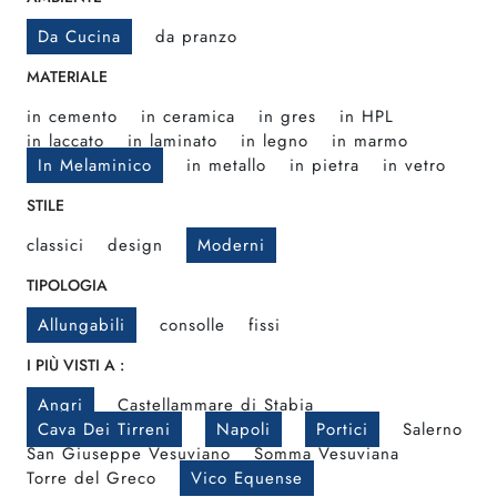
Da Cucina
da pranzo
MATERIALE
in cemento
in ceramica
in gres
in HPL
in laccato
in laminato
in legno
in marmo
In Melaminico
in metallo
in pietra
in vetro
STILE
classici
design
Moderni
TIPOLOGIA
Allungabili
consolle
fissi
I PIÙ VISTI A :
Angri
Castellammare di Stabia
Cava Dei Tirreni
Napoli
Portici
Salerno
San Giuseppe Vesuviano
Somma Vesuviana
Torre del Greco
Vico Equense