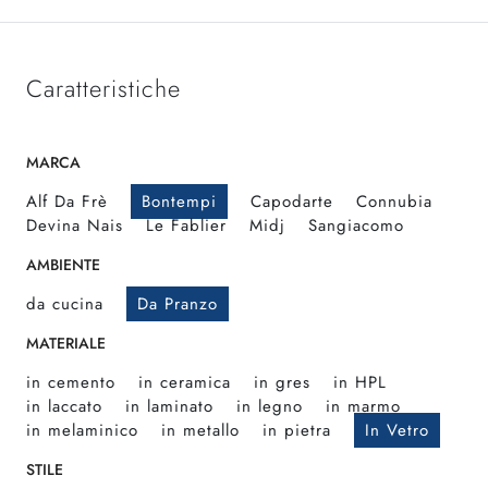
Caratteristiche
MARCA
Alf Da Frè
Bontempi
Capodarte
Connubia
Devina Nais
Le Fablier
Midj
Sangiacomo
AMBIENTE
da cucina
Da Pranzo
MATERIALE
in cemento
in ceramica
in gres
in HPL
in laccato
in laminato
in legno
in marmo
in melaminico
in metallo
in pietra
In Vetro
STILE