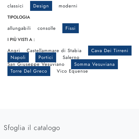
classici
Design
moderni
TIPOLOGIA
allungabili
consolle
Fissi
I PIÙ VISTI A :
Angri
Castellammare di Stabia
Cava Dei Tirreni
Napoli
Portici
Salerno
San Giuseppe Vesuviano
Somma Vesuviana
Torre Del Greco
Vico Equense
Sfoglia il catalogo