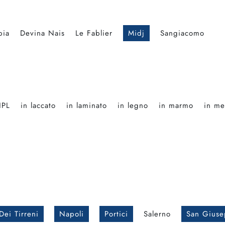
bia
Devina Nais
Le Fablier
Midj
Sangiacomo
HPL
in laccato
in laminato
in legno
in marmo
in me
Dei Tirreni
Napoli
Portici
Salerno
San Giuse