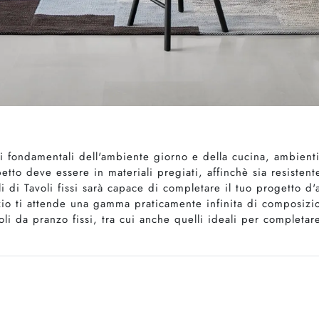
ri fondamentali dell'ambiente giorno e della cucina, ambienti 
petto deve essere in materiali pregiati, affinchè sia resisten
i di Tavoli fissi sarà capace di completare il tuo progetto d'
io ti attende una gamma praticamente infinita di composizion
oli da pranzo fissi, tra cui anche quelli ideali per completa