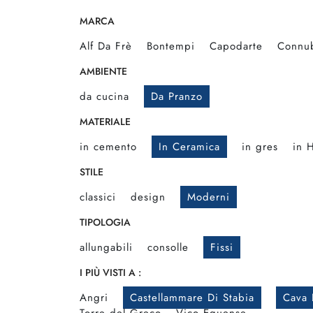
MARCA
Alf Da Frè
Bontempi
Capodarte
Connu
AMBIENTE
da cucina
Da Pranzo
MATERIALE
in cemento
In Ceramica
in gres
in 
STILE
classici
design
Moderni
TIPOLOGIA
allungabili
consolle
Fissi
I PIÙ VISTI A :
Angri
Castellammare Di Stabia
Cava 