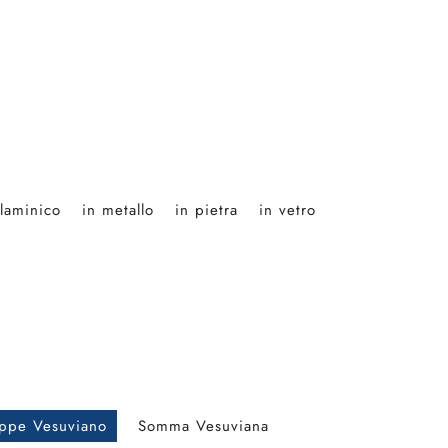
laminico
in metallo
in pietra
in vetro
ppe Vesuviano
Somma Vesuviana