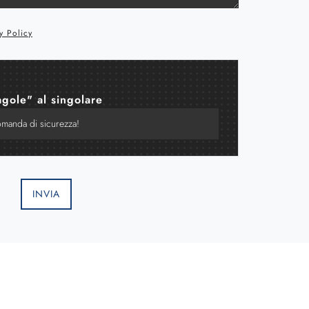
y Policy
agole" al singolare
INVIA