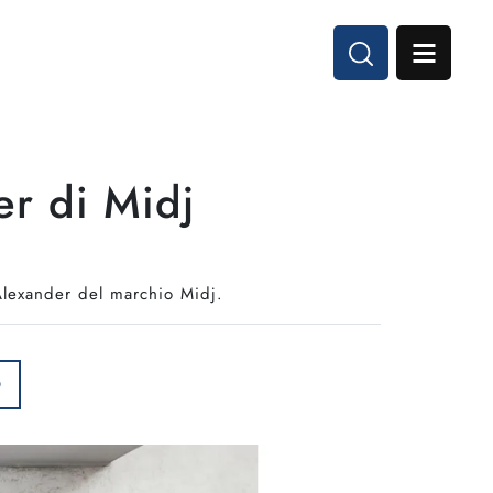
er di Midj
 Alexander del marchio Midj.
O