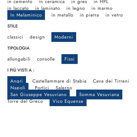
in cemento
in ceramica
in gres
in HPL
in laccato
in laminato
in legno
in marmo
In Melaminico
in metallo
in pietra
in vetro
STILE
classici
design
Moderni
TIPOLOGIA
allungabili
consolle
Fissi
I PIÙ VISTI A :
Angri
Castellammare di Stabia
Cava dei Tirreni
Napoli
Portici
Salerno
San Giuseppe Vesuviano
Somma Vesuviana
Torre del Greco
Vico Equense