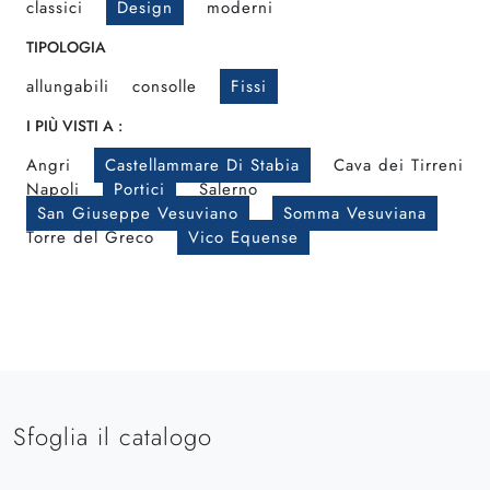
classici
Design
moderni
TIPOLOGIA
allungabili
consolle
Fissi
I PIÙ VISTI A :
Angri
Castellammare Di Stabia
Cava dei Tirreni
Napoli
Portici
Salerno
San Giuseppe Vesuviano
Somma Vesuviana
Torre del Greco
Vico Equense
Sfoglia il catalogo