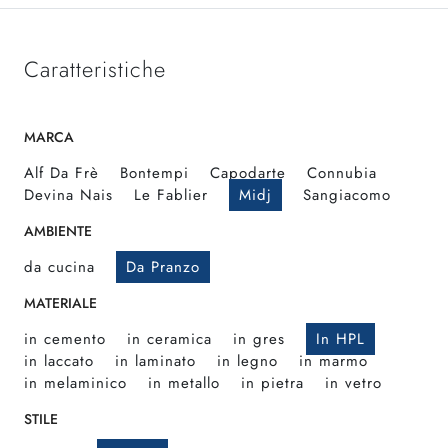
Caratteristiche
MARCA
Alf Da Frè
Bontempi
Capodarte
Connubia
Devina Nais
Le Fablier
Midj
Sangiacomo
AMBIENTE
da cucina
Da Pranzo
MATERIALE
in cemento
in ceramica
in gres
In HPL
in laccato
in laminato
in legno
in marmo
in melaminico
in metallo
in pietra
in vetro
STILE