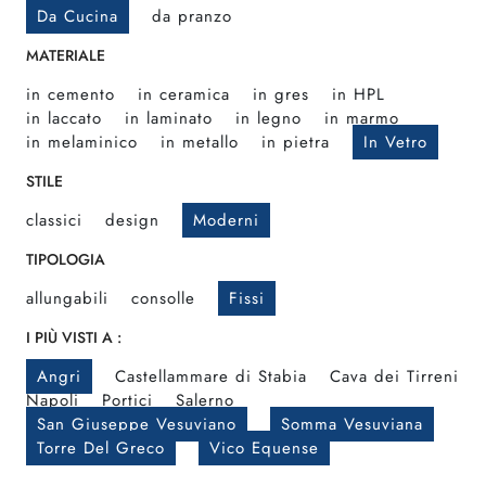
Da Cucina
da pranzo
MATERIALE
in cemento
in ceramica
in gres
in HPL
in laccato
in laminato
in legno
in marmo
in melaminico
in metallo
in pietra
In Vetro
STILE
classici
design
Moderni
TIPOLOGIA
allungabili
consolle
Fissi
I PIÙ VISTI A :
Angri
Castellammare di Stabia
Cava dei Tirreni
Napoli
Portici
Salerno
San Giuseppe Vesuviano
Somma Vesuviana
Torre Del Greco
Vico Equense