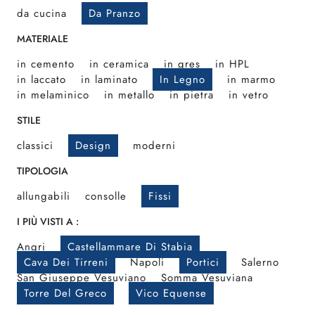
da cucina
Da Pranzo
MATERIALE
in cemento
in ceramica
in gres
in HPL
in laccato
in laminato
In Legno
in marmo
in melaminico
in metallo
in pietra
in vetro
STILE
classici
Design
moderni
TIPOLOGIA
allungabili
consolle
Fissi
I PIÙ VISTI A :
Angri
Castellammare Di Stabia
Cava Dei Tirreni
Napoli
Portici
Salerno
San Giuseppe Vesuviano
Somma Vesuviana
Torre Del Greco
Vico Equense