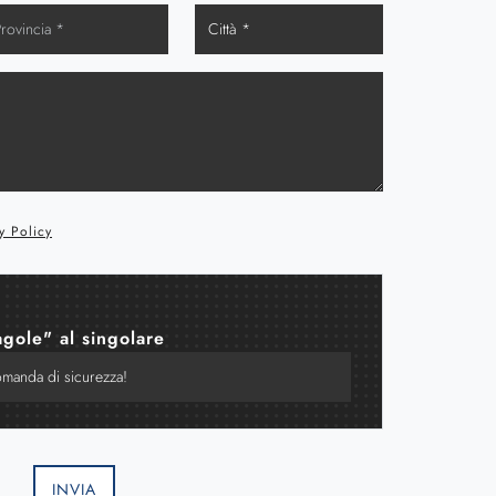
y Policy
agole" al singolare
INVIA