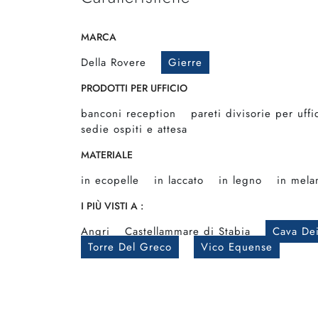
MARCA
Della Rovere
Gierre
PRODOTTI PER UFFICIO
banconi reception
pareti divisorie per uffi
sedie ospiti e attesa
MATERIALE
in ecopelle
in laccato
in legno
in mela
I PIÙ VISTI A :
Angri
Castellammare di Stabia
Cava Dei
Torre Del Greco
Vico Equense