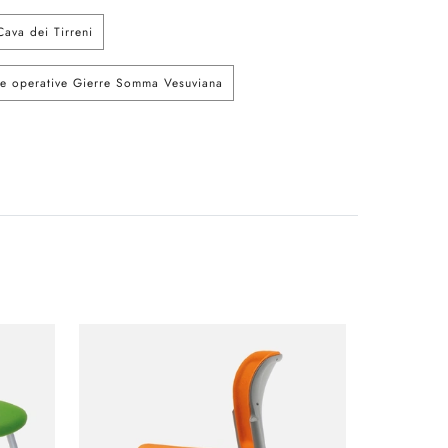
ava dei Tirreni
e operative Gierre Somma Vesuviana