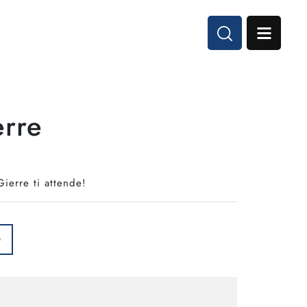
erre
Gierre ti attende!
O