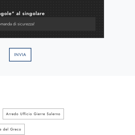
agole" al singolare
INVIA
Arredo Ufficio Gierre Salerno
re del Greco