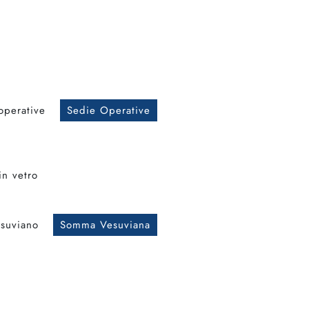
operative
Sedie Operative
in vetro
suviano
Somma Vesuviana