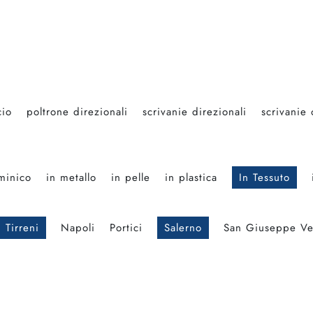
cio
poltrone direzionali
scrivanie direzionali
scrivanie 
minico
in metallo
in pelle
in plastica
In Tessuto
 Tirreni
Napoli
Portici
Salerno
San Giuseppe Ve