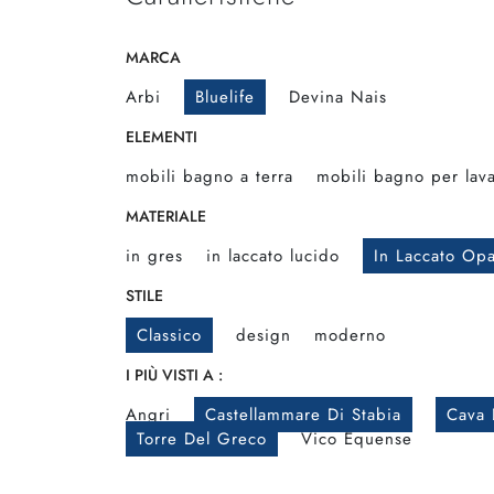
MARCA
Arbi
Bluelife
Devina Nais
ELEMENTI
mobili bagno a terra
mobili bagno per lav
MATERIALE
in gres
in laccato lucido
In Laccato Op
STILE
Classico
design
moderno
I PIÙ VISTI A :
Angri
Castellammare Di Stabia
Cava 
Torre Del Greco
Vico Equense