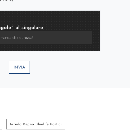
agole" al singolare
INVIA
Arredo Bagno Bluelife Portici