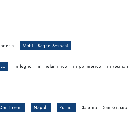
anderia
Mobili Bagno Sospesi
aco
in legno
in melaminico
in polimerico
in resina
Dei Tirreni
Napoli
Portici
Salerno
San Giusep