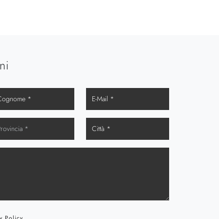
ni
y Policy