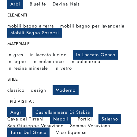
Arbi
Bluelife
Devina Nais
ELEMENTI
mobili bagno a terra
mobili bagno per lavanderia
Mobili Bagno Sospesi
MATERIALE
in gres
in laccato lucido
In Laccato Opaco
in legno
in melaminico
in polimerico
in resina minerale
in vetro
STILE
classico
design
Moderno
I PIÙ VISTI A :
Angri
Castellammare Di Stabia
Cava dei Tirreni
Napoli
Portici
Salerno
San Giuseppe Vesuviano
Somma Vesuviana
Torre Del Greco
Vico Equense